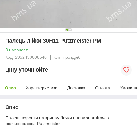
Палець лійки 30H11 Putzmeister PM
В наявності
Код: 2952490008548
Опт і роздріб
Ціну уточнюйте
Опис
Характеристики
Доставка
Оплата
Умови п
Опис
Палець воронки на кришку бочки пневмонагнітача /
розчинонасоса Putzmeister