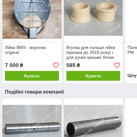
Лійка BMS - воронка
Втулка для пальця лійки
Пале
original
(кришка до 2010 року) і
РМ
для ручки кришки бочки
32х25х25
7 000
585
₴
₴
Цін
Купити
Купити
Подібні товари компанії