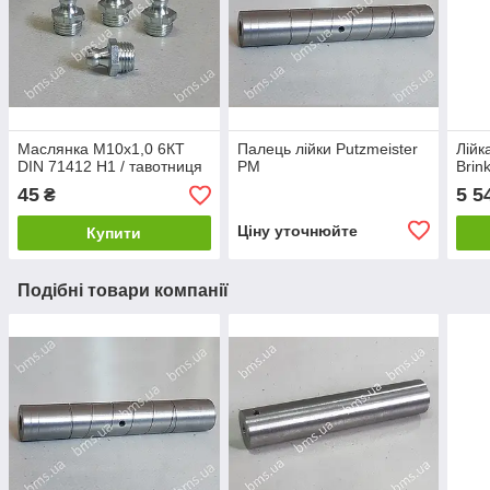
Маслянка М10х1,0 6КТ
Палець лійки Putzmeister
Лійк
DIN 71412 Н1 / тавотниця
РМ
Brin
45
5 5
₴
Ціну уточнюйте
Купити
Подібні товари компанії