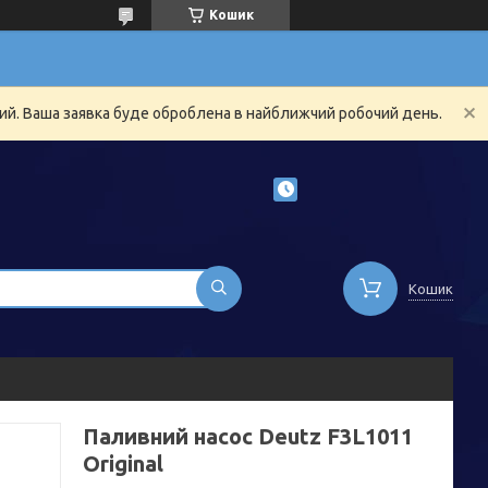
Кошик
ний. Ваша заявка буде оброблена в найближчий робочий день.
Кошик
Паливний насос Deutz F3L1011
Original