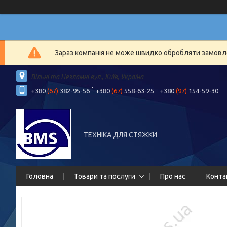
Зараз компанія не може швидко обробляти замовлен
Вільні та Незламні вул., Київ, Україна
+380
(67)
382-95-56
+380
(67)
558-63-25
+380
(97)
154-59-30
ТЕХНІКА ДЛЯ СТЯЖКИ
Головна
Товари та послуги
Про нас
Конта