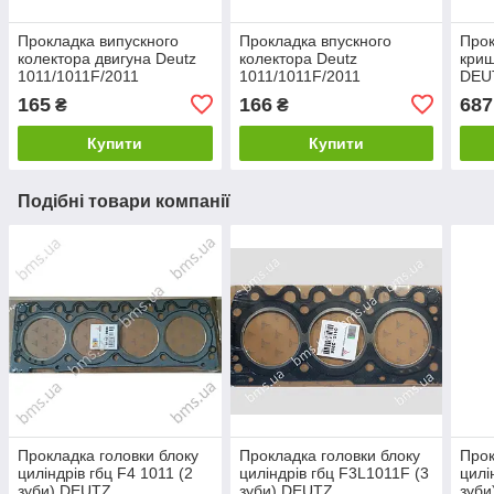
Прокладка випускного
Прокладка впускного
Прок
колектора двигуна Deutz
колектора Deutz
криш
1011/1011F/2011
1011/1011F/2011
DEU
165
166
687
₴
₴
Купити
Купити
Подібні товари компанії
Прокладка головки блоку
Прокладка головки блоку
Прок
циліндрів гбц F4 1011 (2
циліндрів гбц F3L1011F (3
цилі
зуби) DEUTZ
зуби) DEUTZ
зуби