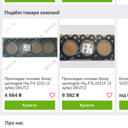
Подібні товари компанії
Прокладка головки блоку
Прокладка головки блоку
Блок
циліндрів гбц F4 1011 (2
циліндрів гбц F3L1011F (3
V22
зуби) DEUTZ
зуби) DEUTZ
4 664
8 582
₴
₴
від
Купити
Купити
Про нас