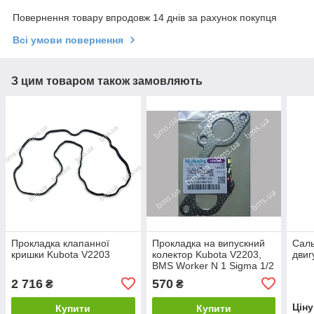
Повернення товару впродовж 14 днів за рахунок покупця
Всі умови повернення
З цим товаром також замовляють
Прокладка клапанної
Прокладка на випускний
Саль
кришки Kubota V2203
колектор Kubota V2203,
двиг
BMS Worker N 1 Sigma 1/2
2 716
570
₴
₴
Цін
Купити
Купити