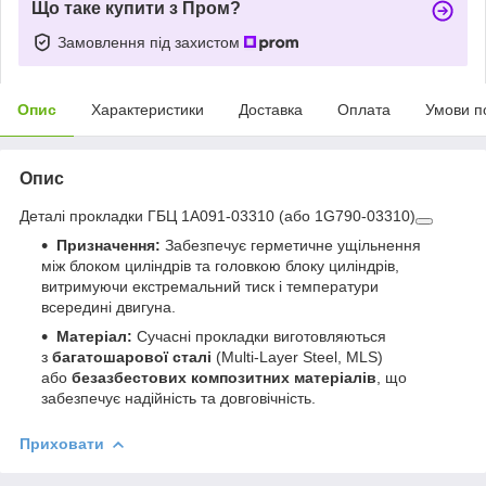
Що таке купити з Пром?
Замовлення під захистом
Опис
Характеристики
Доставка
Оплата
Умови п
Опис
Деталі прокладки ГБЦ 1A091-03310 (або 1G790-03310)
Призначення:
Забезпечує герметичне ущільнення
між блоком циліндрів та головкою блоку циліндрів,
витримуючи екстремальний тиск і температури
всередині двигуна.
Матеріал:
Сучасні прокладки виготовляються
з
багатошарової сталі
(Multi-Layer Steel, MLS)
або
безазбестових композитних матеріалів
, що
забезпечує надійність та довговічність.
Приховати