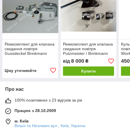
Ремкомплект для клапана
Ремкомплект для клапана
Куль
скидання повітря
скидання повітря
пові
Gussdeckel Brinkmann
Putzmeister / Brinkmann
Work
8 000
450
від
₴
Ціну уточнюйте
Купити
Про нас
100% позитивних з 23 відгуків за рік
Працює з 28.10.2009
м. Київ
Вільні та Незламні вул., Київ, Україна