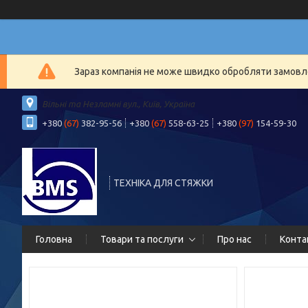
Зараз компанія не може швидко обробляти замовлен
Вільні та Незламні вул., Київ, Україна
+380
(67)
382-95-56
+380
(67)
558-63-25
+380
(97)
154-59-30
ТЕХНІКА ДЛЯ СТЯЖКИ
Головна
Товари та послуги
Про нас
Конта