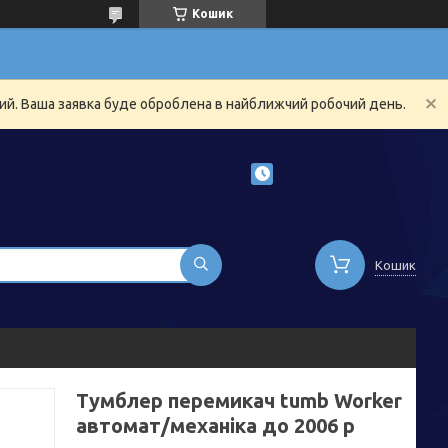
Кошик
ний. Ваша заявка буде оброблена в найближчий робочий день.
Кошик
Тумблер перемикач tumb Worker
автомат/механіка до 2006 р