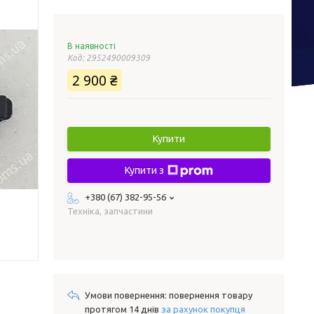
В наявності
Код:
2952490009309
2 900 ₴
Купити
Купити з
+380 (67) 382-95-56
Техніка, запчастини
повернення товару
протягом 14 днів
за рахунок покупця