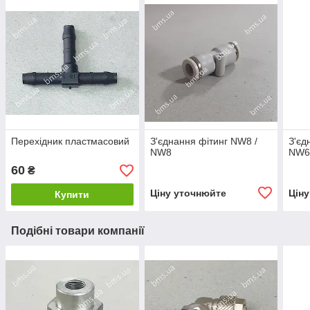
Перехідник пластмасовий
З'єднання фітинг NW8 /
З'єд
NW8
NW
60
₴
Ціну уточнюйте
Цін
Купити
Подібні товари компанії