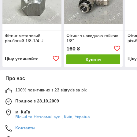
Фітинг металевий
Фітинг з накидною гайкою
Фіти
різьбовий 1/8-1/4 U
1/8"
різь
160
₴
Ціну уточнюйте
Цін
Купити
Про нас
100% позитивних з 23 відгуків за рік
Працює з 28.10.2009
м. Київ
Вільні та Незламні вул., Київ, Україна
Контакти