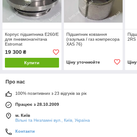
Корпус підшипника Е260/Е
Підшипник ковзання
Підш
для пневмонагнітача
(газулька / газ компресора
2RS 
Estromat
XAS 76)
19 300
₴
Ціну уточнюйте
Цін
Купити
Про нас
100% позитивних з 23 відгуків за рік
Працює з 28.10.2009
м. Київ
Вільні та Незламні вул., Київ, Україна
Контакти