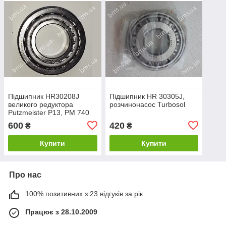
Підшипник HR30208J
Підшипник HR 30305J,
великого редуктора
розчинонасос Turbosol
Putzmeister P13, PМ 740
600
420
₴
₴
Купити
Купити
Про нас
100% позитивних з 23 відгуків за рік
Працює з 28.10.2009