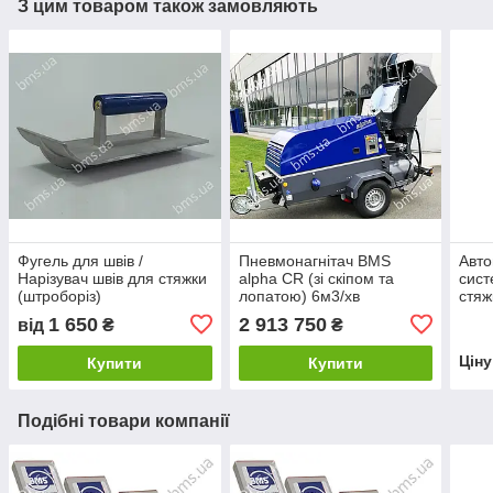
З цим товаром також замовляють
Фугель для швів /
Пневмонагнітач BMS
Авто
Нарізувач швів для стяжки
alpha CR (зі скіпом та
сист
(штроборіз)
лопатою) 6м3/хв
стяж
1 650
2 913 750
від
₴
₴
Цін
Купити
Купити
Подібні товари компанії