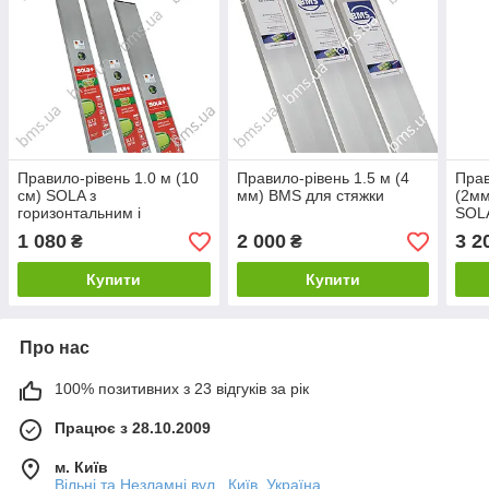
Правило-рівень 1.0 м (10
Правило-рівень 1.5 м (4
Прав
см) SOLA з
мм) BMS для стяжки
(2мм
горизонтальним і
SOLA
вертикальним вічком, для
1 080
2 000
3 2
₴
₴
штукатурних робті
Купити
Купити
Про нас
100% позитивних з 23 відгуків за рік
Працює з 28.10.2009
м. Київ
Вільні та Незламні вул., Київ, Україна