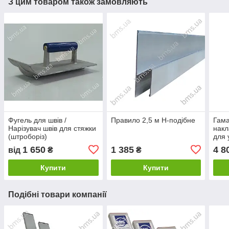
З цим товаром також замовляють
Фугель для швів /
Правило 2,5 м H-подібне
Гама
Нарізувач швів для стяжки
накл
(штроборіз)
для 
1 650
1 385
4 8
від
₴
₴
Купити
Купити
Подібні товари компанії