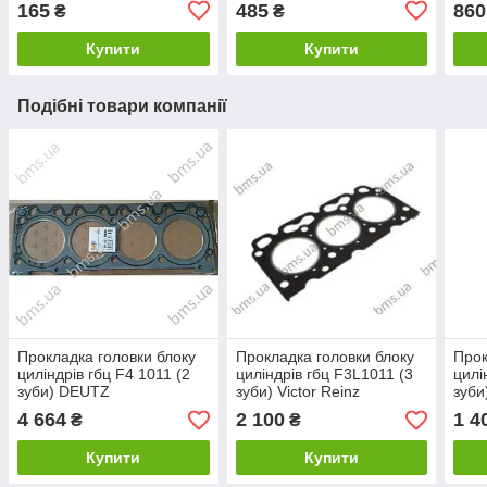
165
485
860
₴
₴
Купити
Купити
Подібні товари компанії
Прокладка головки блоку
Прокладка головки блоку
Прок
циліндрів гбц F4 1011 (2
циліндрів гбц F3L1011 (3
цилі
зуби) DEUTZ
зуби) Victor Reinz
зуби
4 664
2 100
1 4
₴
₴
Купити
Купити