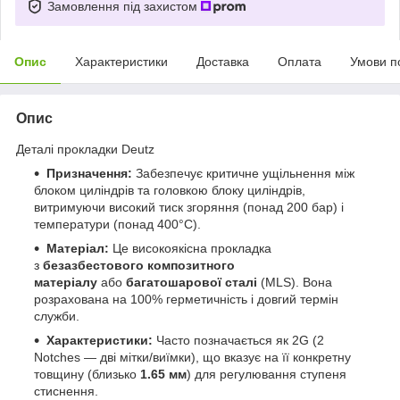
Замовлення під захистом
Опис
Характеристики
Доставка
Оплата
Умови п
Опис
Деталі прокладки Deutz
Призначення:
Забезпечує критичне ущільнення між
блоком циліндрів та головкою блоку циліндрів,
витримуючи високий тиск згоряння (понад 200 бар) і
температури (понад 400°C).
Матеріал:
Це високоякісна прокладка
з
безазбестового композитного
матеріалу
або
багатошарової сталі
(MLS). Вона
розрахована на 100% герметичність і довгий термін
служби.
Характеристики:
Часто позначається як 2G (2
Notches — дві мітки/виїмки), що вказує на її конкретну
товщину (близько
1.65 мм
) для регулювання ступеня
стиснення.