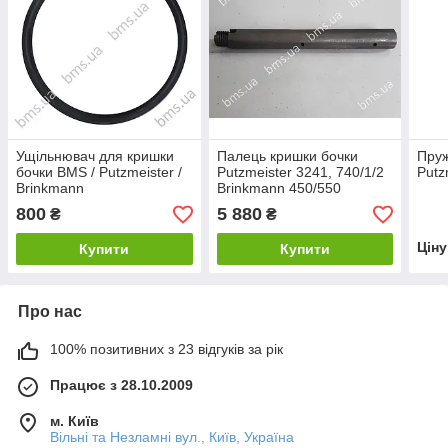
Ущільнювач для кришки
Палець кришки бочки
Пруж
бочки BMS / Putzmeister /
Putzmeister 3241, 740/1/2
Putz
Brinkmann
Brinkmann 450/550
Original
800
5 880
₴
₴
Цін
Купити
Купити
Про нас
100% позитивних з 23 відгуків за рік
Працює з 28.10.2009
м. Київ
Вільні та Незламні вул., Київ, Україна