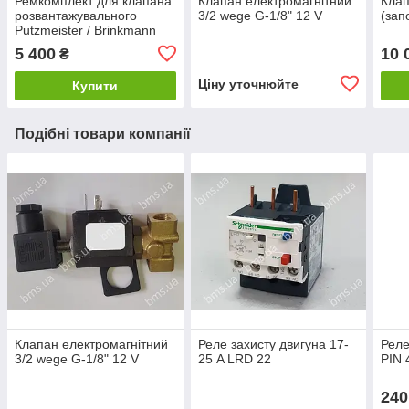
Ремкомплект для клапана
Клапан електромагнітний
Клап
розвантажувального
3/2 wege G-1/8" 12 V
(зап
Putzmeister / Brinkmann
(великий) Atlas Copco
5 400
10 
₴
Ціну уточнюйте
Купити
Подібні товари компанії
Клапан електромагнітний
Реле захисту двигуна 17-
Реле
3/2 wege G-1/8" 12 V
25 A LRD 22
PIN 
240