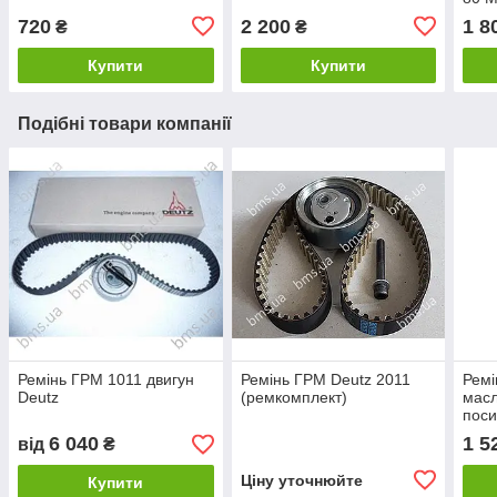
720
2 200
1 8
₴
₴
Купити
Купити
Подібні товари компанії
Ремінь ГРМ 1011 двигун
Ремінь ГРМ Deutz 2011
Ремі
Deutz
(ремкомплект)
масл
пос
6 040
1 5
від
₴
Ціну уточнюйте
Купити