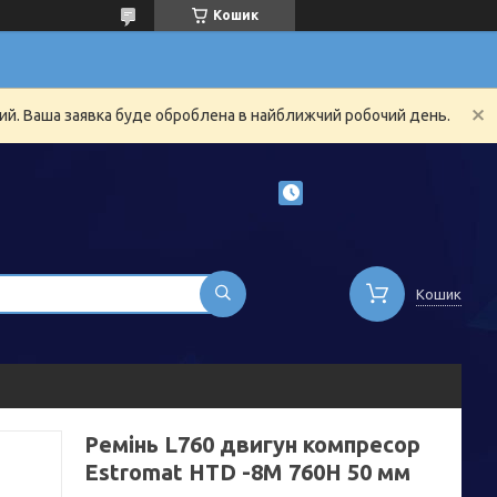
Кошик
ний. Ваша заявка буде оброблена в найближчий робочий день.
Кошик
Ремінь L760 двигун компресор
Estromat HTD -8M 760H 50 мм