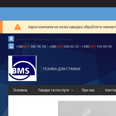
Зараз компанія не може швидко обробляти замовлен
Вільні та Незламні вул., Київ, Україна
+380
(67)
382-95-56
+380
(67)
558-63-25
+380
(97)
154-59-30
ТЕХНІКА ДЛЯ СТЯЖКИ
Головна
Товари та послуги
Про нас
Конта