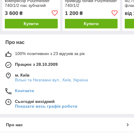
компресор Putzmeister
приводу бочки Putzmeister
40,7
740/1/2 пас зубчатий
740/1/2
флан
М740
3 600
1 200
₴
₴
від
Купити
Купити
Про нас
100% позитивних з 23 відгуків за рік
Працює з 28.10.2009
м. Київ
Вільні та Незламні вул., Київ, Україна
Контакти
Сьогодні вихідний
Показати весь графік роботи
Про нас