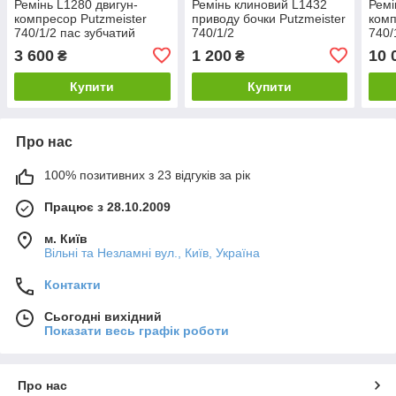
Ремінь L1280 двигун-
Ремінь клиновий L1432
Ремі
компресор Putzmeister
приводу бочки Putzmeister
комп
740/1/2 пас зубчатий
740/1/2
740/
origi
3 600
1 200
10 
₴
₴
Купити
Купити
Про нас
100% позитивних з 23 відгуків за рік
Працює з 28.10.2009
м. Київ
Вільні та Незламні вул., Київ, Україна
Контакти
Сьогодні вихідний
Показати весь графік роботи
Про нас