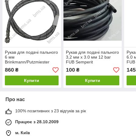
Рукав для подачі пального
Рукав для подачі пального
Рука
6 мм
3,2 мм x 3.0 мм 12 bar
6.0 
Brinkmann/Putzmiester
FUB Semperit
FUB 
860
100
145
₴
₴
Купити
Купити
Про нас
100% позитивних з 23 відгуків за рік
Працює з 28.10.2009
м. Київ