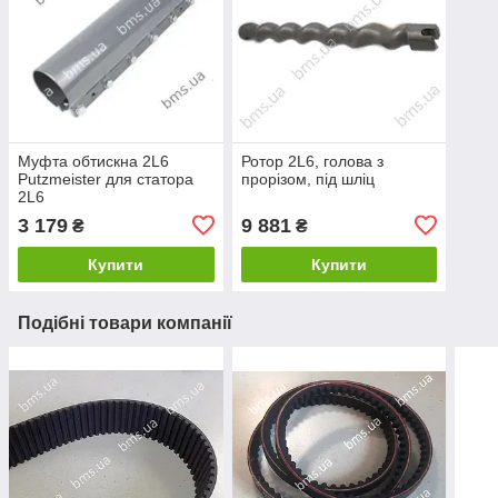
Муфта обтискна 2L6
Ротор 2L6, голова з
Putzmeister для статора
прорізом, під шліц
2L6
3 179
9 881
₴
₴
Купити
Купити
Подібні товари компанії