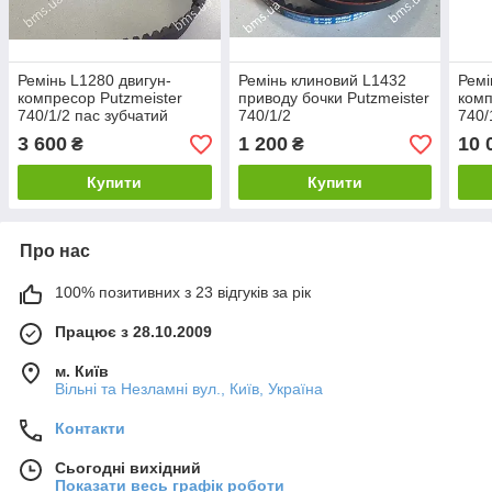
Ремінь L1280 двигун-
Ремінь клиновий L1432
Ремі
компресор Putzmeister
приводу бочки Putzmeister
комп
740/1/2 пас зубчатий
740/1/2
740/
origi
3 600
1 200
10 
₴
₴
Купити
Купити
Про нас
100% позитивних з 23 відгуків за рік
Працює з 28.10.2009
м. Київ
Вільні та Незламні вул., Київ, Україна
Контакти
Сьогодні вихідний
Показати весь графік роботи