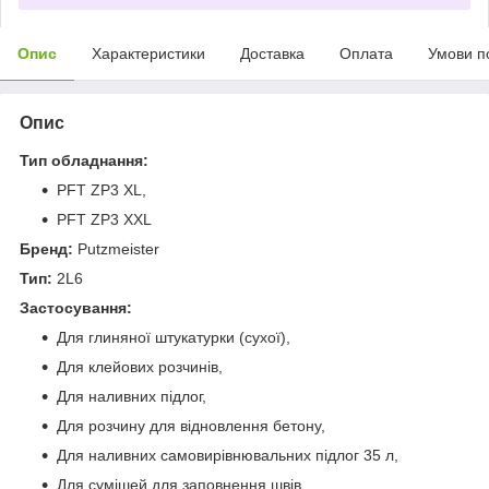
Опис
Характеристики
Доставка
Оплата
Умови п
Опис
Тип обладнання:
PFT ZP3 ХL,
PFT ZP3 ХХL
Бренд:
Putzmeister
Тип:
2L6
Застосування:
Для глиняної штукатурки (сухої),
Для клейових розчинів,
Для наливних підлог,
Для розчину для відновлення бетону,
Для наливних самовирівнювальних підлог 35 л,
Для сумішей для заповнення швів,