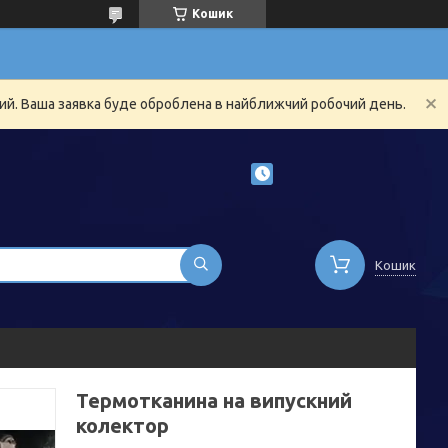
Кошик
ний. Ваша заявка буде оброблена в найближчий робочий день.
Кошик
Термотканина на випускний
колектор