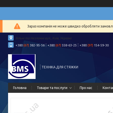
Зараз компанія не може швидко обробляти замовлен
Вільні та Незламні вул., Київ, Україна
+380
(67)
382-95-56
+380
(67)
558-63-25
+380
(97)
154-59-30
ТЕХНІКА ДЛЯ СТЯЖКИ
Головна
Товари та послуги
Про нас
Конта