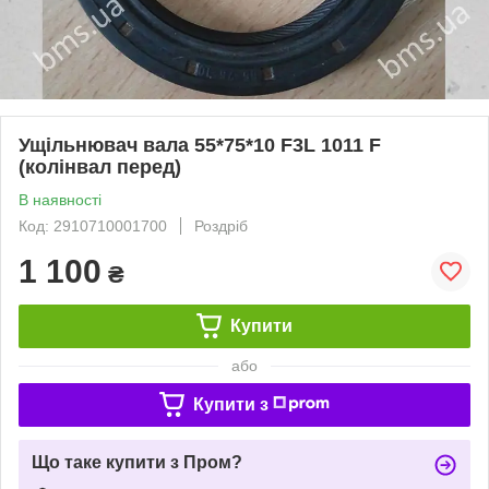
Ущільнювач вала 55*75*10 F3L 1011 F
(колінвал перед)
В наявності
Код: 2910710001700
Роздріб
1 100
₴
Купити
або
Купити з
Що таке купити з Пром?