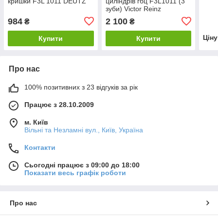
кришки F3L 1011 DEUTZ
циліндрів гбц F3L1011 (3
зуби) Victor Reinz
984
2 100
₴
₴
Цін
Купити
Купити
Про нас
100% позитивних з 23 відгуків за рік
Працює з 28.10.2009
м. Київ
Вільні та Незламні вул., Київ, Україна
Контакти
Сьогодні працює з 09:00 до 18:00
Показати весь графік роботи
Про нас