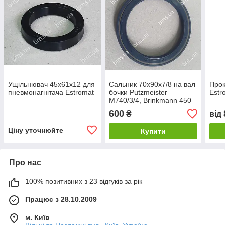
Ущільнювач 45х61х12 для
Сальник 70х90х7/8 на вал
Прок
пневмонагнітача Estromat
бочки Putzmeister
Estr
М740/3/4, Brinkmann 450
600
₴
від
Ціну уточнюйте
Купити
Про нас
100% позитивних з 23 відгуків за рік
Працює з 28.10.2009
м. Київ