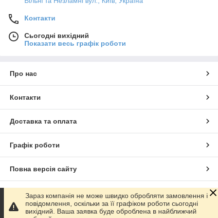
Вільні та Незламні вул., Київ, Україна
Контакти
Сьогодні вихідний
Показати весь графік роботи
Про нас
Контакти
Доставка та оплата
Графік роботи
Повна версія сайту
Сайт створено на маркетплейсі
Prom.ua
Зараз компанія не може швидко обробляти замовлення і
повідомлення, оскільки за її графіком роботи сьогодні
вихідний. Ваша заявка буде оброблена в найближчий
Політика конфіденційності