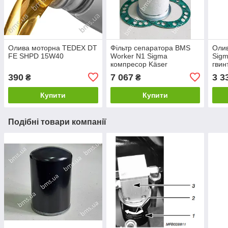
Олива моторна TEDEX DT
Фільтр сепаратора BMS
Оли
FE SHPD 15W40
Worker N1 Sigma
Sigm
компресор Käser
гвин
л/ка
390
7 067
3 3
₴
₴
Купити
Купити
Подібні товари компанії