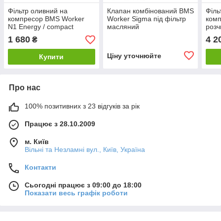
Фільтр оливний на
Клапан комбінований BMS
Філь
компресор BMS Worker
Worker Sigma під фільтр
комп
N1 Energy / compact
масляний
роз
Work
1 680
4 2
₴
Ціну уточнюйте
Купити
Про нас
100% позитивних з 23 відгуків за рік
Працює з 28.10.2009
м. Київ
Вільні та Незламні вул., Київ, Україна
Контакти
Сьогодні працює з 09:00 до 18:00
Показати весь графік роботи