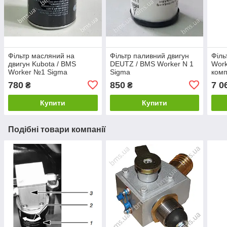
Фільтр масляний на
Фільтр паливний двигун
Філь
двигун Kubota / BMS
DEUTZ / BMS Worker N 1
Work
Worker №1 Sigma
Sigma
комп
780
850
7 0
₴
₴
Купити
Купити
Подібні товари компанії