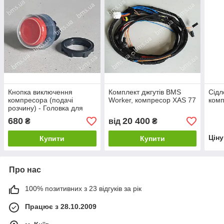
Кнопка виключення
Комплект джгутів BMS
Сідл
компресора (подачі
Worker, компресор XAS 77
комп
розчину) - Головка для
кнопки червона
680
20 400
₴
від
₴
Цін
Купити
Купити
Про нас
100% позитивних з 23 відгуків за рік
Працює з 28.10.2009