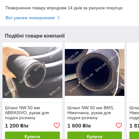
Повернення товару впродовж 14 днів за рахунок покупця
Всі умови повернення
Подібні товари компанії
Шланг NW 50 мм
Шланг NW 50 мм BMS,
Шла
ABRASIVO, рукав для
Німеччина, рукав для
Німе
подачі розчину
подачі розчину
пода
1 200
1 600
1 8
₴/м
₴/м
Купити
Купити