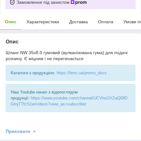
Замовлення під захистом
Опис
Характеристики
Доставка
Оплата
Умови п
Опис
Шланг NW 35х8.0 гумовий (вулканізована гума) для подачі
розчину. Є міцним і не перегинається
Каталоги з продукцією:
https://bms.ua/promo_docs
Наш Youtube канал з відеооглядом
продукції:
https://www.youtube.com/channel/UCVhsGVZaQ08D
GtnjTTfcS1w/videos?view_as=subscriber
Приховати