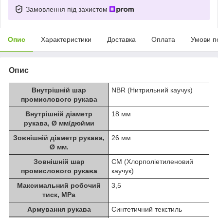
Замовлення під захистом
Опис
Характеристики
Доставка
Оплата
Умови п
Опис
Внутрішній шар
NBR (Нитрильний каучук)
промислового рукава
Внутрішній діаметр
18 мм
рукава, Ø мм/дюйми
Зовнішній діаметр рукава,
26 мм
Ø мм.
Зовнішній шар
CM (Хлорполіетиленовий
промислового рукава
каучук)
Максимальний робочий
3,5
тиск, MPa
Армування рукава
Синтетичний текстиль