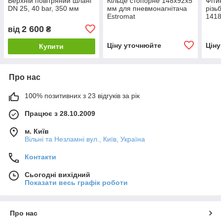
Верхній повітряний шланг
Кільце стопорне 148х92х5
Фіти
DN 25, 40 bar, 350 мм
мм для пневмонагнітача
різь
Estromat
1418
2 600
від
₴
Ціну уточнюйте
Цін
Купити
Про нас
100% позитивних з 23 відгуків за рік
Працює з 28.10.2009
м. Київ
Вільні та Незламні вул., Київ, Україна
Контакти
Сьогодні вихідний
Показати весь графік роботи
Про нас