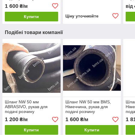
1 600
₴/м
від
Ціну уточнюйте
Купити
Подібні товари компанії
Шланг NW 50 мм
Шланг NW 50 мм BMS,
Шла
ABRASIVO, рукав для
Німеччина, рукав для
Німе
подачі розчину
подачі розчину
пода
1 200
1 600
1 8
₴/м
₴/м
Купити
Купити