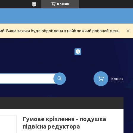
Кошик
ний. Ваша заявка буде оброблена в найближчий робочий день.
Кошик
Гумове кріплення - подушка
підвісна редуктора