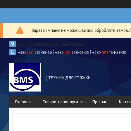
Зараз компанія не може швидко обробляти замовлен
Вільні та Незламні вул., Київ, Україна
+380
(67)
382-95-56
+380
(67)
558-63-25
+380
(97)
154-59-30
ТЕХНІКА ДЛЯ СТЯЖКИ
Головна
Товари та послуги
Про нас
Конта