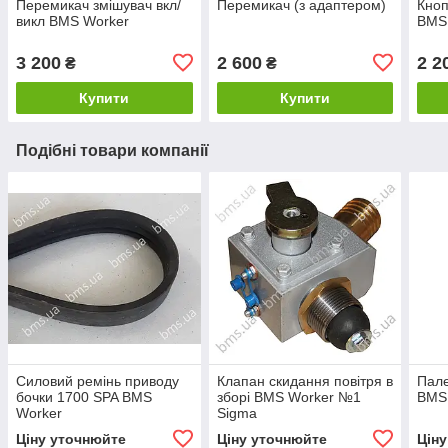
Перемикач змішувач вкл/
Перемикач (з адаптером)
Кноп
викл BMS Worker
BMS
3 200
2 600
2 2
₴
₴
Купити
Купити
Подібні товари компанії
Силовий ремінь приводу
Клапан скидання повітря в
Пале
бочки 1700 SPA BMS
зборі BMS Worker №1
BMS
Worker
Sigma
Ціну уточнюйте
Ціну уточнюйте
Цін