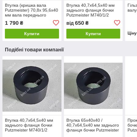
Втулка (кришка вала
Втулка 40,7x64,5x40 мм
Гіль
Рutzmeister) 70,8x 95,6x40
заднього фланця бочки
валу
мм вала переднього
Putzmeister М740/1/2
фланця
/3241 аналог
1 790
650
₴
від
₴
Цін
Купити
Купити
Подібні товари компанії
Втулка 40,7x64,5x40 мм
Втулка 65x40x40 /
Прок
заднього фланця бочки
40,7x64,5x40 мм заднього
бочк
Putzmeister М740/1/2
фланця бочки Putzmeister
Putz
/3241 аналог
М740/1/2 /3241 Original