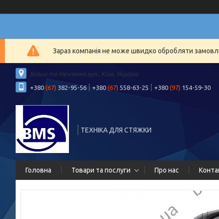
Зараз компанія не може швидко обробляти замовлен
Вільні та Незламні вул., Київ, Україна
+380
(67)
382-95-56
+380
(67)
558-63-25
+380
(97)
154-59-30
ТЕХНІКА ДЛЯ СТЯЖКИ
Головна
Товари та послуги
Про нас
Конта