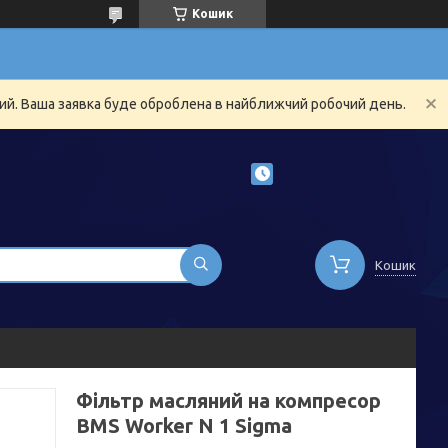
Кошик
ний. Ваша заявка буде оброблена в найближчий робочий день.
Кошик
Фільтр масляний на компресор
BMS Worker N 1 Sigma