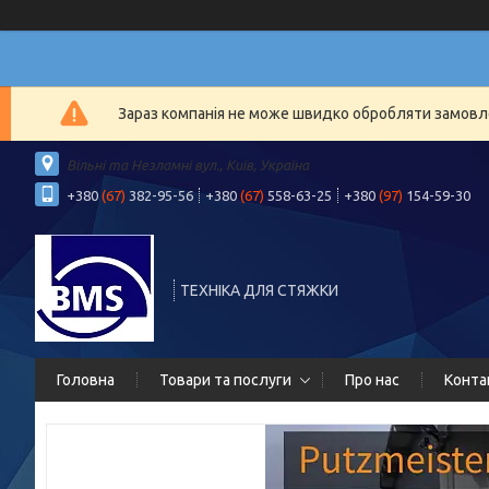
Зараз компанія не може швидко обробляти замовлен
Вільні та Незламні вул., Київ, Україна
+380
(67)
382-95-56
+380
(67)
558-63-25
+380
(97)
154-59-30
ТЕХНІКА ДЛЯ СТЯЖКИ
Головна
Товари та послуги
Про нас
Конта