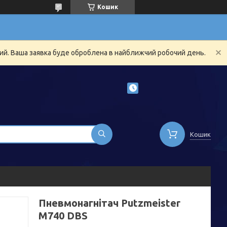
Кошик
ний. Ваша заявка буде оброблена в найближчий робочий день.
Кошик
Пневмонагнітач Putzmeister
M740 DBS