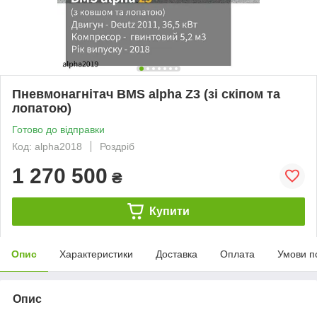
Пневмонагнітач BMS alpha Z3 (зі скіпом та
лопатою)
Готово до відправки
Код: alpha2018
Роздріб
1 270 500
₴
Купити
Опис
Характеристики
Доставка
Оплата
Умови п
Опис