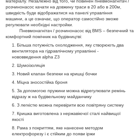
матеріалу. Незалежно від того, чи повинен пневмонагнітач /
розчинонасос качати на довжину траси в 20 або в 200м,
швидкість буде відображатися на панелі управління
машини, а це означає, що оператор самостійно зможе
регулювати необхідні настройки.
Пневмонагнітач / розчинонасос від BMS – безпечний та
комфортний помічник на будівництві:
Більша потужність охолодження, яку створюють два
вентилятора на гідравлічному управлінні -
нововведення alpha Z3
Шумоізоляція
Новий клапан безпеки на кришці бочки
Міцна зносостійка броня
За допомогою пружини можна відрегулювати ремінь
відразу ж на будівельному майданчику
З легкістю можна перевірити всю повітряну систему
Кришка виготовлена з нержавіючої сталі найвищої
якості
Рама з покриттям, яке нанесене методом
електрофорезу і є стійким до появи іржи