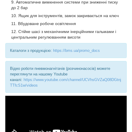
Автоматичне вимкнення системи при зниженні тиску
до 2 бар
Ящик для інструментів, замок закривається на ключ
Вбудоване робоче освітлення
Стійке шасі з механічними інерційними гальмами і
центральним регулюванням висоти
Каталоги з продукцією:
https://bms.ua/promo_docs
Відео роботи пневмонагнітачів (розчинонасосів) можете
переглянути на нашому Youtube
каналі:
https://www.youtube.com/channel/UCVhsGVZaQ08DGtnj
TTfcS1w/videos