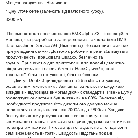
Місцезнаходження: Німеччина
* ціну уточнюйте (залежить від валютного курсу).
3200 м/г
Пневмонагнітач / розчинонасос BMS alpha Z3 – інноваційна
машина, яка розроблена за передовими технологіями BMS
Baumaschinen Service AG (Німеччина). Незамінний помічник
при укладанні стяжки. Дозволяє робочим в рази збільшувати
продуктивність, працювати швидко, безпечно та
зручно. Призначена для приготування та подачі цементно-
піщаних розчинів і легких бетонів. Новий дизайн, нові
технології, більше потужності, більше безпеки.
Двигун Deutz 3-циліндровий на 36.5 кВт є потужним,
ефективним, економним. Звичайно, за кількістю шкідливих
викидів він відповідає вимогам діючих стандартів. Рівень шуму
охолоджуючої системи був знижений на 60%. Залежно від
необхідності продуктивність дизельного двигуна можна
налаштовувати в діапазоні від 2000/хв до 2800/хв. Завдяки
безступінчастому регулюванню значно знижується
споживання палива і тим самим сприяє додатковій оптимізації
по витратам палива. Плюсом для спеціалістів є те, що вони
самі визначають витрати, швидкість і відстань подачі