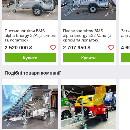
Пневмонагнітач BMS
Пневмонагнітач BMS
Зати
alpha Energy 32A (зі скіпом
alpha Energy E32 Vario (зі
для 
та лопатою)
скіпом та лопатою)
2 520 000
2 707 950
4 6
₴
₴
Купити
Купити
Подібні товари компанії