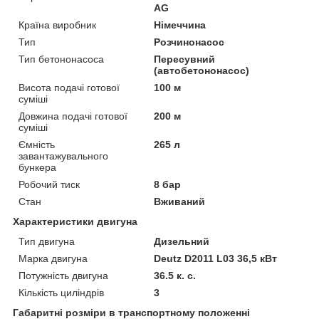
AG
Країна виробник
Німеччина
Тип
Розчинонасос
Тип бетононасоса
Пересувний
(автобетононасос)
Висота подачі готової
100 м
суміші
Довжина подачі готової
200 м
суміші
Ємність
265 л
завантажувального
бункера
Робочий тиск
8 бар
Стан
Вживаний
Характеристики двигуна
Тип двигуна
Дизельний
Марка двигуна
Deutz D2011 L03 36,5 кВт
Потужність двигуна
36.5 к. с.
Кількість циліндрів
3
Габаритні розміри в транспортному положенні