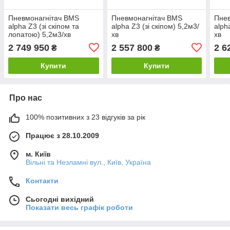
Пневмонагнітач BMS
Пневмонагнітач BMS
Пнев
alpha Z3 (зі скіпом та
alpha Z3 (зі скіпом) 5,2м3/
alph
лопатою) 5,2м3/хв
хв
хв
2 749 950
2 557 800
2 6
₴
₴
Купити
Купити
Про нас
100% позитивних з 23 відгуків за рік
Працює з 28.10.2009
м. Київ
Вільні та Незламні вул., Київ, Україна
Контакти
Сьогодні вихідний
Показати весь графік роботи