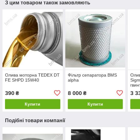
З цим товаром також замовляють
Олива моторна TEDEX DT
Фільтр сепаратора BMS
Оли
FE SHPD 15W40
alpha
Sigm
гвин
л/ка
390
8 000
3 3
₴
₴
Купити
Купити
Подібні товари компанії