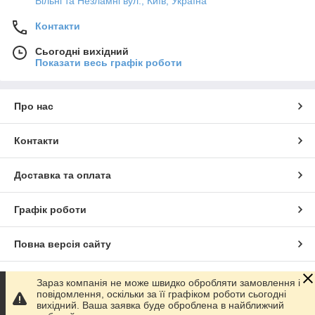
Вільні та Незламні вул., Київ, Україна
Контакти
Сьогодні вихідний
Показати весь графік роботи
Про нас
Контакти
Доставка та оплата
Графік роботи
Повна версія сайту
Сайт створено на маркетплейсі
Prom.ua
Зараз компанія не може швидко обробляти замовлення і
повідомлення, оскільки за її графіком роботи сьогодні
вихідний. Ваша заявка буде оброблена в найближчий
Політика конфіденційності