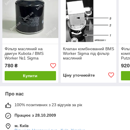
Фільтр масляний на
Клапан комбінований BMS
Філь
двигун Kubota / BMS
Worker Sigma під фільтр
ком
Worker №1 Sigma
масляний
Putz
780
920
₴
Ціну уточнюйте
Купити
Про нас
100% позитивних з 23 відгуків за рік
Працює з 28.10.2009
м. Київ