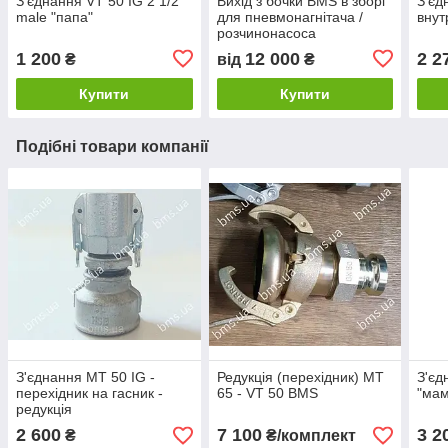
З'єднання VT 50 IG 2 1/2"
Вихід з бочки BMS в зборі
З'єд
male "папа"
для пневмонагнітача /
внут
розчинонасоса
1 200
12 000
2 2
₴
від
₴
Купити
Купити
Подібні товари компанії
З'єднання MT 50 IG -
Редукція (перехідник) MT
З'єд
перехідник на гасник -
65 - VT 50 BMS
"мам
редукція
2 600
7 100
3 2
₴
₴/комплект