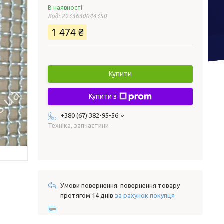
В наявності
Код:
2933630044350
1 474 ₴
Купити
Купити з
+380 (67) 382-95-56
Техніка, запчастини
повернення товару
протягом 14 днів
за рахунок покупця