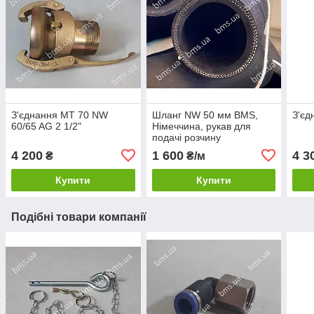
З'єднання MT 70 NW
Шланг NW 50 мм BMS,
З'єд
60/65 AG 2 1/2"
Німеччина, рукав для
подачі розчину
4 200
1 600
4 3
₴
₴/м
Купити
Купити
Подібні товари компанії