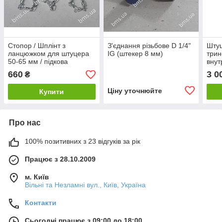
Стопор / Шплінт з
З'єднання різьбове D 1/4"
Штуц
ланцюжком для штуцера
IG (штекер 8 мм)
трин
50-65 мм / підкова
внут
гасителя (тринога)
660
3 0
₴
Ціну уточнюйте
Купити
Про нас
100% позитивних з 23 відгуків за рік
Працює з 28.10.2009
м. Київ
Вільні та Незламні вул., Київ, Україна
Контакти
Сьогодні працює з 09:00 до 18:00