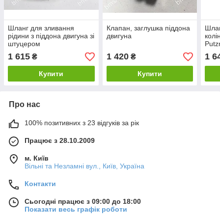
Шланг для зливання
Клапан, заглушка піддона
Шлан
рідини з піддона двигуна зі
двигуна
колі
штуцером
Putz
1 615
1 420
1 6
₴
₴
Купити
Купити
Про нас
100% позитивних з 23 відгуків за рік
Працює з 28.10.2009
м. Київ
Вільні та Незламні вул., Київ, Україна
Контакти
Сьогодні працює з 09:00 до 18:00
Показати весь графік роботи