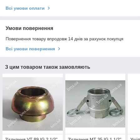
Всі умови оплати
Умови повернення
Повернення товару впродовж 14 днів за рахунок покупця
Всі умови повернення
З цим товаром також замовляють
З'єднання VT 89 IG 2 1/2"
З'єднання MT 35 IG 1 1/2"
Ущіл