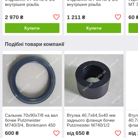
внутрішня різьба
внутрішня різьба
МТ 3
2 970
1 211
60
₴
₴
Купити
Купити
Подібні товари компанії
Сальник 70х90х7/8 на вал
Втулка 40,7x64,5x40 мм
Втул
бочки Putzmeister
заднього фланця бочки
40,7
М740/3/4, Brinkmann 450
Putzmeister М740/1/2
флан
/3241 аналог
М740
600
650
₴
від
₴
від