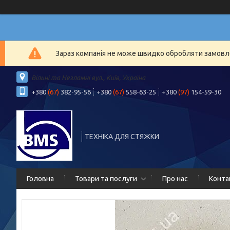
Зараз компанія не може швидко обробляти замовлен
Вільні та Незламні вул., Київ, Україна
+380
(67)
382-95-56
+380
(67)
558-63-25
+380
(97)
154-59-30
ТЕХНІКА ДЛЯ СТЯЖКИ
Головна
Товари та послуги
Про нас
Конта