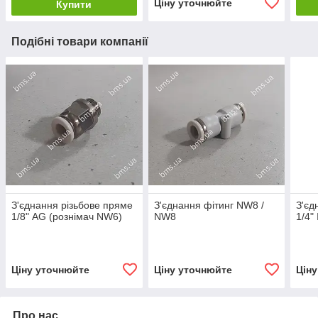
Ціну уточнюйте
Купити
Подібні товари компанії
З'єднання різьбове пряме
З'єднання фітинг NW8 /
З'єд
1/8" AG (рознімач NW6)
NW8
1/4"
Ціну уточнюйте
Ціну уточнюйте
Цін
Про нас