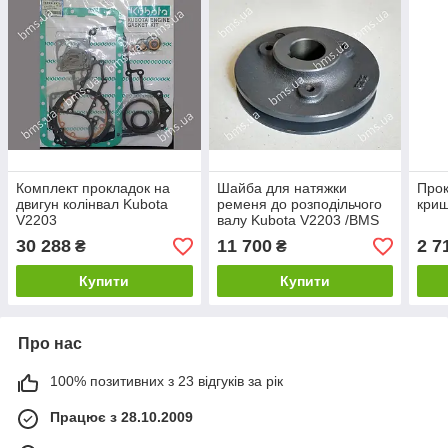
Комплект прокладок на
Шайба для натяжки
Прок
двигун колінвал Kubota
ременя до розподільчого
криш
V2203
валу Kubota V2203 /BMS
Worker Sigma
30 288
11 700
2 7
₴
₴
Купити
Купити
Про нас
100% позитивних з 23 відгуків за рік
Працює з 28.10.2009