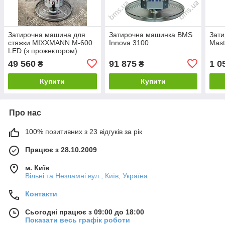
Затирочна машина для
Затирочна машинка BMS
Зати
стяжки MIXXMANN M-600
Innova 3100
Mast
LED (з прожектором)
49 560
91 875
1 0
₴
₴
Купити
Купити
Про нас
100% позитивних з 23 відгуків за рік
Працює з 28.10.2009
м. Київ
Вільні та Незламні вул., Київ, Україна
Контакти
Сьогодні працює з 09:00 до 18:00
Показати весь графік роботи