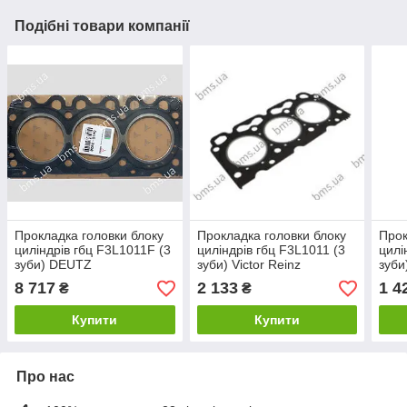
Подібні товари компанії
Прокладка головки блоку
Прокладка головки блоку
Прок
циліндрів гбц F3L1011F (3
циліндрів гбц F3L1011 (3
цилі
зуби) DEUTZ
зуби) Victor Reinz
зуби
8 717
2 133
1 4
₴
₴
Купити
Купити
Про нас