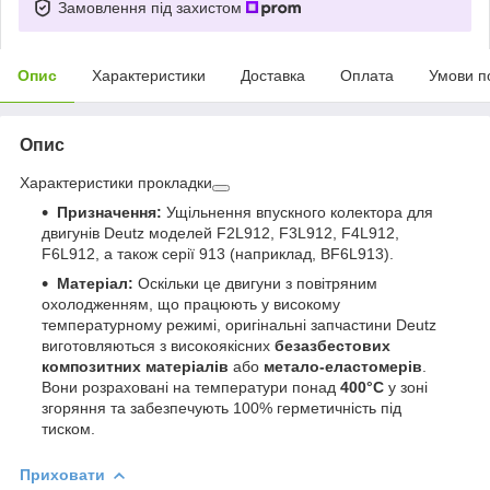
Замовлення під захистом
Опис
Характеристики
Доставка
Оплата
Умови п
Опис
Характеристики прокладки
Призначення:
Ущільнення впускного колектора для
двигунів Deutz моделей F2L912, F3L912, F4L912,
F6L912, а також серії 913 (наприклад, BF6L913).
Матеріал:
Оскільки це двигуни з повітряним
охолодженням, що працюють у високому
температурному режимі, оригінальні запчастини Deutz
виготовляються з високоякісних
безазбестових
композитних матеріалів
або
метало-еластомерів
.
Вони розраховані на температури понад
400°C
у зоні
згоряння та забезпечують 100% герметичність під
тиском.
Приховати