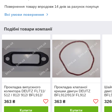
Повернення товару впродовж 14 днів за рахунок покупця
Всі умови повернення
Подібні товари компанії
Прокладка випускного
Прокладка клапаної
Шайб
колектора DEUTZ FL711/
кришки двигун DEUTZ
двиг
512 / 812/ 912/ BFL912/
BFL912/913/ FL912
BFL9
913/ C/ T
363
363
326
₴
₴
Купити
Купити