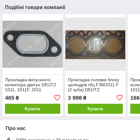
Подібні товари компанії
Прокладка випускного
Прокладка головки блоку
Прок
колектора двигун DEUTZ
циліндрів гбц F3M1011 F
коле
1011, 1011F, 2011
(2 зуба) DEUTZ
1011
465
3 998
166
₴
₴
Купити
Купити
Про нас
100% позитивних з 23 відгуків за рік