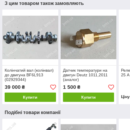
З цим товаром також замовляють
Колінчатий вал (колінвал)
Датчик температури на
Реле
до двигуна BF6L913
двигун Deutz 1011,2011
25 A
(02929344)
(аналог)
39 000
1 500
₴
₴
Цін
Купити
Купити
Подібні товари компанії