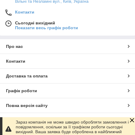
Вільні та Незламні вул., Київ, Україна
Контакти
Сьогодні вихідний
Показати весь графік роботи
Про нас
Контакти
Доставка та оплата
Графік роботи
Повна версія сайту
Сайт створено на маркетплейсі
Prom.ua
Зараз компанія не може швидко обробляти замовлення і
повідомлення, оскільки за її графіком роботи сьогодні
вихідний. Ваша заявка буде оброблена в найближчий
Політика конфіденційності