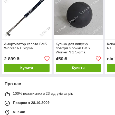
Амортизатор капота BMS
Кулька для випуску
Ключ
Worker N1 Sigma
повітря з бочки BMS
N1
Worker N 1 Sigma
2 899
450
₴
₴
від
Купити
Купити
Про нас
100% позитивних з 23 відгуків за рік
Працює з 28.10.2009
м. Київ